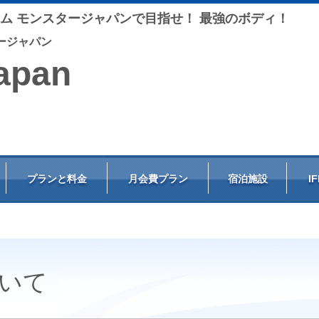
ム モンスタージャパンで
目指せ！ 最強のボディ！
ージャパン
apan
プランと料金
月会費プラン
宿泊施設
IF
について