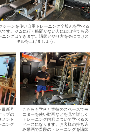
マシーンを使い自重トレーニング全般んを学べる
スです。ジムに行く時間がない人には自宅でも必
ーニングはできます。講師とやり方を身につけス
キルを上げましょう。
る最新号
こちらも学科と実技のスペースでモ
アップの
ニターを使い動画などを見て詳しく
リメント
トレーニング内容について学べるス
ーニング
ペースになります。お客様の持ち込
み動画で普段のトレーニングを講師