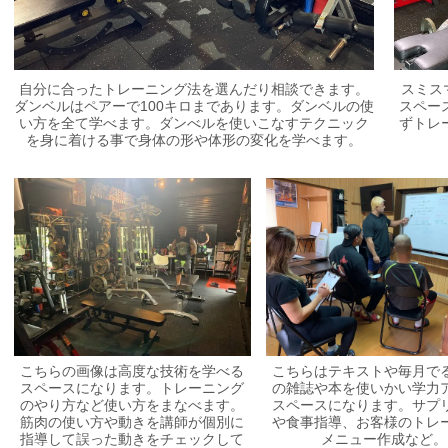
自分に合ったトレーニング法を選んだり相談できます。
スミス
ダンベルはペアーで100キロまであります。ダンベルの使
スペー
い方を全て学べます。ダンべルを使いこなすテクニック
ずトレ
を身に着ける事で身体の形や体形の変化を学べます。
こちらの画像は高度な技術を学べる
こちらはテキストや毎月で
スペースになります。トレーニング
の雑誌や本を使いかい学力
のやり方など使い方をまなべます。
スペースになります。サプ
筋肉の使い方や動きを講師が個別に
や食事指導、お客様のトレ
指導して誤った動きをチェックして
メニュー作成など。