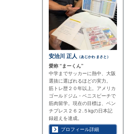
安治川 正人
（あじかわ まさと）
愛称 “まーくん”
中学までサッカーに熱中、大阪
選抜に選ばれるほどの実力。
筋トレ歴２０年以上。アメリカ
ゴールドジム・ベニスビーチで
筋肉留学。現在の目標は、ベン
チプレス２６２.５kgの日本記
録超えを達成。
プロフィール詳細