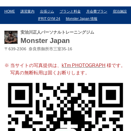
HOME
講習案内
出張ジム
プランと料金
月会費プラン
宿泊施設
IFRIT GYM 24
Monster Japan 情報
安治川正人パーソナルトレーニングジム
Monster Japan
〒639-2306 奈良県御所市三室35-16
※ 当サイトの写真提供は、
kTm PHOTOGRAPH
様です。
写真の無断転用は固くお断りします。